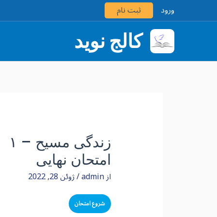
رش
‫ورود
ثبت نام
ه
حتوا
کالج نوید
زندگی مسیح – ۱
امتحان نهایی
از
admin
/
ژوئن 28, 2022